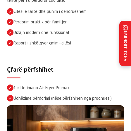
lehtë për t’u përdorur çdo ditë.
Cilësi e lartë dhe punim i qëndrueshëm
✓
Përdorim praktik për familjen
✓
Dizajn modern dhe funksional
✓
BRENDET TONA
Raport i shkëlqyer çmim–cilësi
✓
Çfarë përfshihet
1 × Delimano Air Fryer Promax
✓
Udhëzime përdorimi (nëse përfshihen nga prodhuesi)
✓