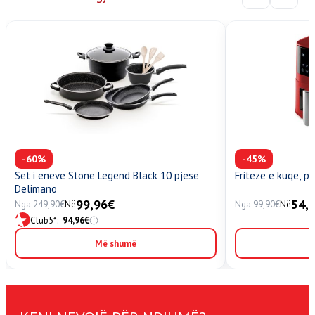
-60%
-45%
Set i enëve Stone Legend Black 10 pjesë
Fritezë e kuqe, pa
Delimano
99,96
€
54,
Nga
249,90
€
Në
Nga
99,90
€
Në
Club5*:
94,96
€
Më shumë