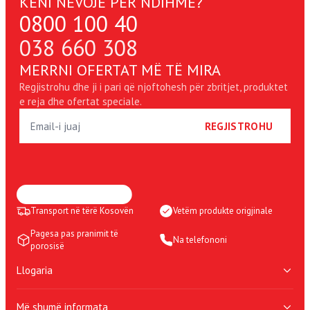
KENI NEVOJË PËR NDIHMË?
0800 100 40
038 660 308
MERRNI OFERTAT MË TË MIRA
Regjistrohu dhe ji i pari që njoftohesh për zbritjet, produktet
e reja dhe ofertat speciale.
REGJISTROHU
Transport në tërë Kosovën
Vetëm produkte origjinale
Pagesa pas pranimit të
Na telefononi
porosisë
Llogaria
Shporta ime
Më shumë informata