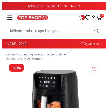
Dërgesa të sigurta. Mbështetu tek ne!
0
0800 100 40
Dyqanet tona
Ballina
/
Kuzhina
/
Pajisje elektrike për kuzhinë
/
Delimano Air Fryer Promax
-40%