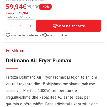
59,94
€
99,90
€
-40%
Kurseni 39,96€
Përfshirë TVSH-në
Shto në shportë
Ruaj në të preferuara
Ndaj produktin
Përshkrimi
Delimano Air Fryer Promax
Friteza Delimano Air Fryer Promax ju lejon të shijoni
vakte krokante dhe të shijshme me shumë pak ose
aspak vaj. Me fuqi 1300W, temperaturë e
rregullueshme dhe kapacitet 4L, është ideal për
gatimin e përditshëm. Paneli dixhital i kontrollit dhe