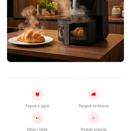
🛡
🚚
Pagesë e sigurt
Dërgesë në Kosovë
↩
✓
Kthim i lehtë
Produkt origjinal