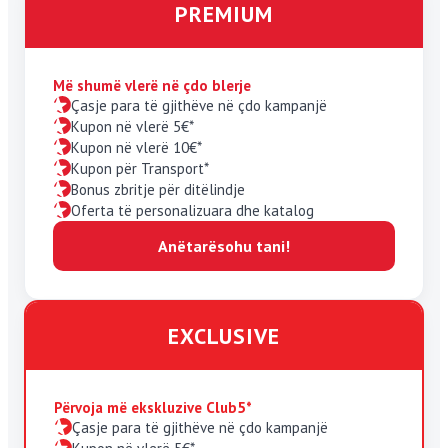
PREMIUM
Më shumë vlerë në çdo blerje
Çasje para të gjithëve në çdo kampanjë
Kupon në vlerë 5€*
Kupon në vlerë 10€*
Kupon për Transport*
Bonus zbritje për ditëlindje
Oferta të personalizuara dhe katalog
Anëtarësohu tani!
EXCLUSIVE
Përvoja më ekskluzive Club5*
Çasje para të gjithëve në çdo kampanjë