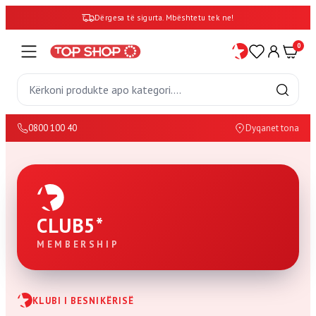
Dërgesa të sigurta. Mbështetu tek ne!
0
0800 100 40
Dyqanet tona
CLUB5
*
MEMBERSHIP
KLUBI I BESNIKËRISË