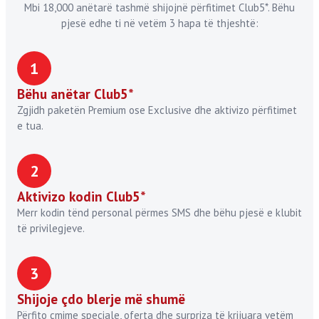
Mbi 18,000 anëtarë tashmë shijojnë përfitimet Club5*. Bëhu
pjesë edhe ti në vetëm 3 hapa të thjeshtë:
1
Bëhu anëtar Club5*
Zgjidh paketën Premium ose Exclusive dhe aktivizo përfitimet
e tua.
2
Aktivizo kodin Club5*
Merr kodin tënd personal përmes SMS dhe bëhu pjesë e klubit
të privilegjeve.
3
Shijoje çdo blerje më shumë
Përfito çmime speciale, oferta dhe surpriza të krijuara vetëm