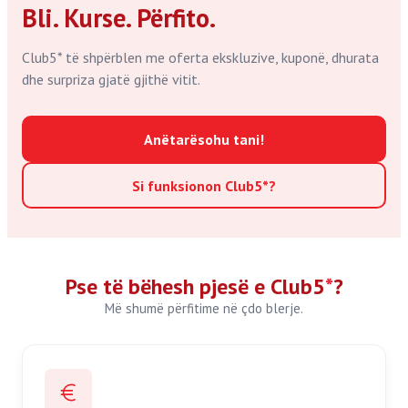
Bli. Kurse. Përfito.
Club5* të shpërblen me oferta ekskluzive, kuponë, dhurata
dhe surpriza gjatë gjithë vitit.
Anëtarësohu tani!
Si funksionon Club5*?
Pse të bëhesh pjesë e Club5
*
?
Më shumë përfitime në çdo blerje.