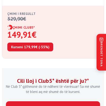
ÇMIMI I RREGULLT
329,90
€
ÇMIMI CLUB5
*
149,91
€
BRENDET TONA
Kurseni 179,99€ (-55%)
Cili lloj i Club5* është për ju?
*
Në Club 5* gjithmonë do të ndiheni të vlerësuar! Sa më shumë
të bleni aq më shumë do të kurseni.