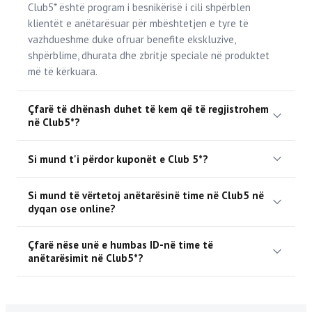
Club5* është program i besnikërisë i cili shpërblen
klientët e anëtarësuar për mbështetjen e tyre të
vazhdueshme duke ofruar benefite ekskluzive,
shpërblime, dhurata dhe zbritje speciale në produktet
më të kërkuara.
Çfarë të dhënash duhet të kem që të regjistrohem
në Club5*?
Si mund t'i përdor kuponët e Club 5*?
Si mund të vërtetoj anëtarësinë time në Club5 në
dyqan ose online?
Çfarë nëse unë e humbas ID-në time të
anëtarësimit në Club5*?