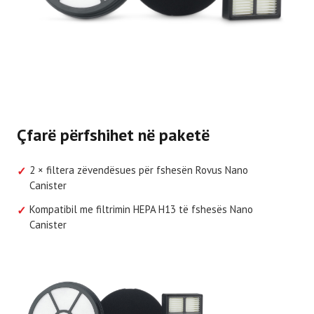
Çfarë përfshihet në paketë
2 × filtera zëvendësues për fshesën Rovus Nano
✓
Canister
Kompatibil me filtrimin HEPA H13 të fshesës Nano
✓
Canister