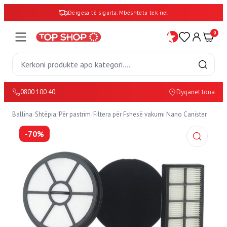
Dërgesa të sigurta. Mbështetu tek ne!
0
0800 100 40
Dyqanet tona
Ballina
/
Shtëpia
/
Për pastrim
/
Filtera për Fshesë vakumi Nano Canister
-70%