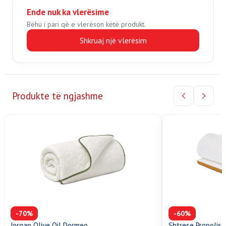
Ende nuk ka vlerësime
Bëhu i pari që e vlerëson këtë produkt.
Shkruaj një vlerësim
Produkte të ngjashme
-70%
-60%
Jorgan Olive Oil Dormeo
Shtrese Propolis