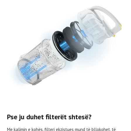
Pse ju duhet filterët shtesë?
Me kalimin e kohës, filteri ekzistues mund të bllokohet, të