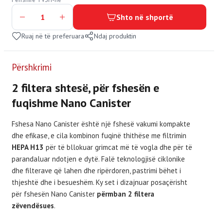
Shto në shportë
Ruaj në të preferuara
Ndaj produktin
Përshkrimi
2 filtera shtesë, për fshesën e
fuqishme Nano Canister
Fshesa Nano Canister është një fshesë vakumi kompakte
dhe efikase, e cila kombinon fuqinë thithëse me filtrimin
HEPA H13
për të bllokuar grimcat më të vogla dhe për të
parandaluar ndotjen e dytë. Falë teknologjisë ciklonike
dhe filterave që lahen dhe ripërdoren, pastrimi bëhet i
thjeshtë dhe i besueshëm. Ky set i dizajnuar posaçërisht
për fshesën Nano Canister
përmban 2 filtera
zëvendësues
.