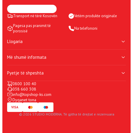
Transport në tërë Kosovën
Vetëm produkte origjinale
Pagesa pas pranimit të
Na telefononi
porosisë
Llogaria
Shporta ime
Më shumë informata
Lista e deshirave
Porosite e mia
Politika e Privatësisë
Llogaria ime
Pyetje të shpeshta
Rregullat dhe kushtet e përdorimit
100% blerje e sigurtë
0800 100 40
Dyqanet
Mirëmbajtje shtesë
038 660 308
Kontakti
Periudhë prove shtesë
info@topshop-ks.com
Pyetje të përgjithshme
Dyqanet tona
Si të bëj porosinë?
VISA
Si ti përdorim kuponat?
© 2026
STUDIO MODERNA
. Të gjitha të drejtat e rezervuara