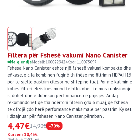
Filtera për Fshesë vakumi Nano Canister
Në gjendje
Modeli:
1000229424
Kodi:
110075097
Fshesa Nano Canister është një fshesë vakumi kompakte dhe
efikase, e cila kombinon fuqinë thithëse me filtrimin HEPA H13
për të sjellë pastrim cilësor në shtëpinë tuaj. Por me kalimin e
kohës, filteri ekzistues mund të bllokohet, të mos funksionojë
si duhet dhe e dobëson performancën e pajisjes. Andaj
rekomandohet që t’ia ndërroni filterin çdo 6 muaj, që fshesa
të ofrojë çdo herë performancë maksimale për pastrim. Ky set
i dizajnuar për fshesën Nano Canister, përmban .
4,47
€
14,90
€
-70%
Kurseni 10,43€
Përfshirë TVSH-në